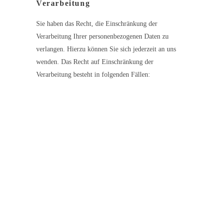
Verarbeitung
Sie haben das Recht, die Einschränkung der
Verarbeitung Ihrer personenbezogenen Daten zu
verlangen. Hierzu können Sie sich jederzeit an uns
wenden. Das Recht auf Einschränkung der
Verarbeitung besteht in folgenden Fällen:
Wenn Sie die Richtigkeit Ihrer bei uns
gespeicherten personenbezogenen Daten
bestreiten, benötigen wir in der Regel Zeit, um
dies zu überprüfen. Für die Dauer der Prüfung
haben Sie das Recht, die Einschränkung der
Verarbeitung Ihrer personenbezogenen Daten zu
verlangen.
Wenn die Verarbeitung Ihrer personenbezogenen
Daten unrechtmäßig geschah/geschieht, können
Sie statt der Löschung die Einschränkung der