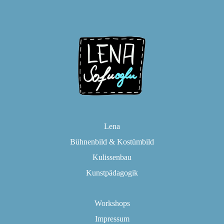
Lena
Bühnenbild & Kostümbild
Kulissenbau
Kunstpädagogik
Workshops
Impressum